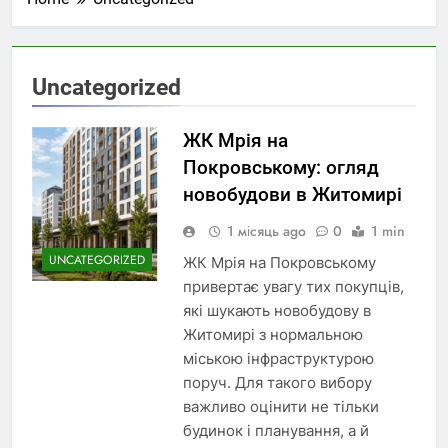
Uncategorized
ЖК Мрія на
Покровському: огляд
новобудови в Житомирі
1 місяць ago
0
1 min
UNCATEGORIZED
ЖК Мрія на Покровському
привертає увагу тих покупців,
які шукають новобудову в
Житомирі з нормальною
міською інфраструктурою
поруч. Для такого вибору
важливо оцінити не тільки
будинок і планування, а й