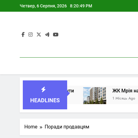
Skip
Четвер, 6 Серпня, 2026
8:20:49 PM
to
content
район, будинок і документи
ЖК Мрія на По
1 Місяць Ago
HEADLINES
Home
Поради продавцям