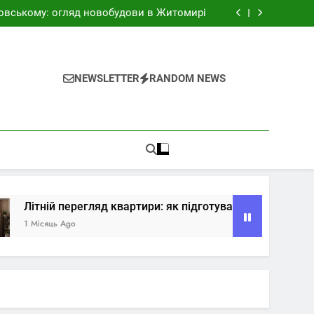
документи
овському: огляд новобудови в Житомирі
вартири: як підготувати житло до продажу
омирі: як обрати під маршрути та бюджет
итомирі перед купівлею: район, будинок і
документи
овському: огляд новобудови в Житомирі
вартири: як підготувати житло до продажу
NEWSLETTER
RANDOM NEWS
омирі: як обрати під маршрути та бюджет
Літній перегляд квартири: як підготувати житло до прода
1 Місяць Ago