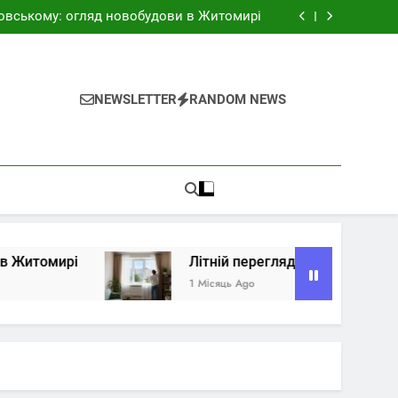
итомирі перед купівлею: район, будинок і
документи
овському: огляд новобудови в Житомирі
вартири: як підготувати житло до продажу
омирі: як обрати під маршрути та бюджет
итомирі перед купівлею: район, будинок і
документи
овському: огляд новобудови в Житомирі
вартири: як підготувати житло до продажу
NEWSLETTER
RANDOM NEWS
омирі: як обрати під маршрути та бюджет
мирі
Літній перегляд квартири: як підготу
1 Місяць Ago