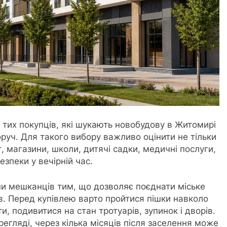
тих покупців, які шукають новобудову в Житомирі
уч. Для такого вибору важливо оцінити не тільки
т, магазини, школи, дитячі садки, медичні послуги,
езпеки у вечірній час.
и мешканців тим, що дозволяє поєднати міське
в. Перед купівлею варто пройтися пішки навколо
и, подивитися на стан тротуарів, зупинок і дворів.
егляді, через кілька місяців після заселення може