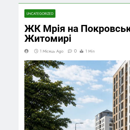
UNCATEGORIZED
ЖК Мрія на Покровськ
Житомирі
0
1 Місяць Ago
1 Min