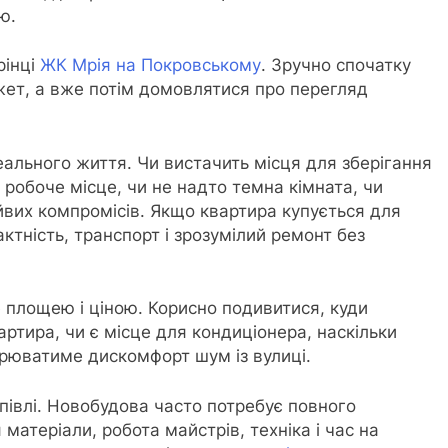
ю.
рінці
ЖК Мрія на Покровському
. Зручно спочатку
жет, а вже потім домовлятися про перегляд
еального життя. Чи вистачить місця для зберігання
 робоче місце, чи не надто темна кімната, чи
йвих компромісів. Якщо квартира купується для
ктність, транспорт і зрозумілий ремонт без
 площею і ціною. Корисно подивитися, куди
артира, чи є місце для кондиціонера, наскільки
ворюватиме дискомфорт шум із вулиці.
упівлі. Новобудова часто потребує повного
матеріали, робота майстрів, техніка і час на