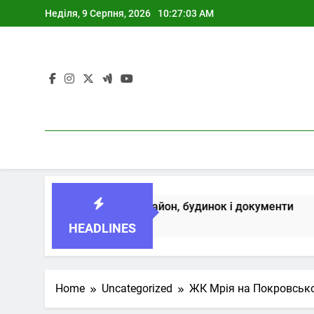
Skip
Неділя, 9 Серпня, 2026
10:27:04 AM
to
content
рі перед купівлею: район, будинок і документи
HEADLINES
Home
Uncategorized
ЖК Мрія на Покровсько