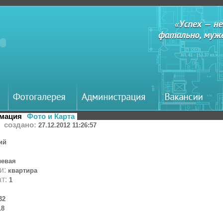
мация
Фото и Карта
создано:
27.12.2012 11:26:57
ий
левая
и:
квартира
ат:
1
32
18