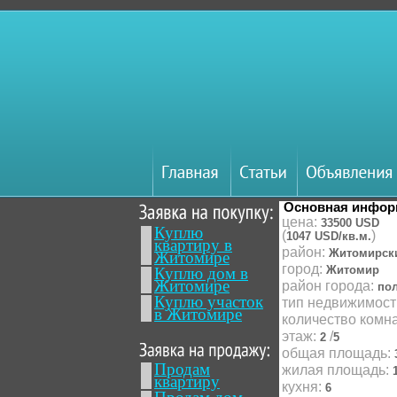
Основная инфор
цена:
33500
USD
Куплю
(
)
1047 USD/кв.м.
квартиру в
район:
Житомирск
Житомире
город:
Житомир
Куплю дом в
Житомире
район города:
по
Куплю участок
тип недвижимост
в Житомире
количество комн
этаж:
/
2
5
общая площадь:
Продам
жилая площадь:
квартиру
кухня:
6