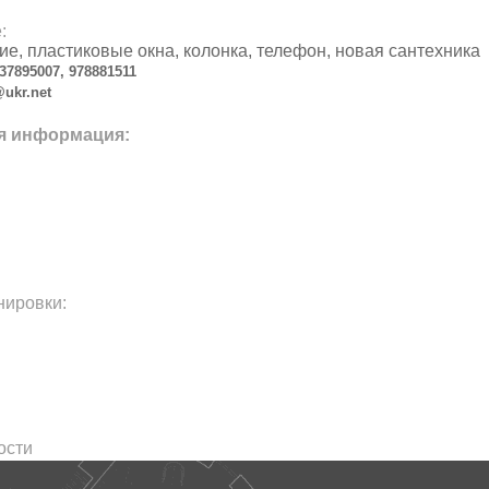
:
е, пластиковые окна, колонка, телефон, новая сантехника
637895007, 978881511
@ukr.net
я информация:
нировки:
ости