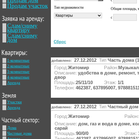
Продам дом
с
Продам участок
Тип недвижимости
Общая площадь, 
с
Сдам/сниму
квартиру
Сдам/сниму
дом
27.12.2012
Тип
Часть дома (
1-комнатные
добавлено:
2-комнатные
Город:
Житомир
Район:
Музыкал
3-комнатные
Описание:
удобства в доме, ремонт,
4-комнатные
двор
Площадь:
25/11/10
Этаж:
1/1
Аренда
Телефон:
462387, 637895007, 97888151
Участки
27.12.2012
Тип
Частный дом 
Аренда
добавлено:
Город:
Житомир
Район:
Описание:
дом, газ и вода в доме, к
Дома
сарай
Частные дома
Площадь:
90/0/0
Этаж:
Телефон:
462387, 637895007, 97888151
Аренда