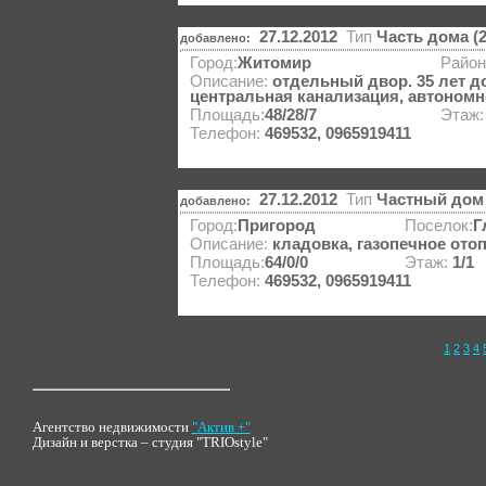
27.12.2012
Тип
Часть дома (
добавлено:
Город:
Житомир
Район
Описание:
отдельный двор. 35 лет до
центральная канализация, автономно
Площадь:
48/28/7
Этаж
Телефон:
469532, 0965919411
27.12.2012
Тип
Частный дом 
добавлено:
Город:
Пригород
Поселок:
Г
Описание:
кладовка, газопечное ото
Площадь:
64/0/0
Этаж:
1/1
Телефон:
469532, 0965919411
1
2
3
4
Агентство недвижимости
"Актив +"
Дизайн и верстка – студия "TRIOstyle"