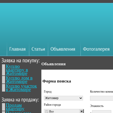
Обьявления
Куплю
квартиру в
Житомире
Куплю дом в
Житомире
Форма поиска
Куплю участок
в Житомире
Город
Количество комна
Продам
Район города
Этажность
квартиру
Все