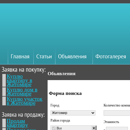
Обьявления
Куплю
квартиру в
Житомире
Куплю дом в
Житомире
Форма поиска
Куплю участок
в Житомире
Город
Количество комна
Продам
Район города
Этажность
квартиру
Все