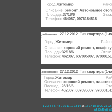
Город:
Житомир
Райо
Описание:
ремонт, Автономное ото
Площадь:
37/18/6
Этаж
Телефон:
464087, 0976184518
27.12.2012
Тип
квартира (1-
добавлено:
Город:
Житомир
Район
Описание:
хороший ремонт, шкаф куп
Площадь:
32/18/6
Этаж:
Телефон:
462387, 637895007, 97888151
27.12.2012
Тип
квартира (1-
добавлено:
Город:
Житомир
Рай
Описание:
хороший ремонт, пластико
Площадь:
28/16/6
Эт
Телефон:
462387, 637895007, 97888151
1
2
3
4
5
6
7
8
9
10
11
12
13
14
15
16
17
18
19
20
21
22
44
45
46
47
48