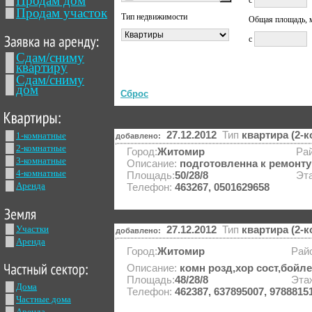
Продам дом
с
Продам участок
Тип недвижимости
Общая площадь, 
с
Сдам/сниму
квартиру
Сдам/сниму
дом
27.12.2012
Тип
квартира (2-
1-комнатные
добавлено:
2-комнатные
Город:
Житомир
Рай
3-комнатные
Описание:
подготовленна к ремонту
4-комнатные
Площадь:
50/28/8
Эт
Аренда
Телефон:
463267, 0501629658
Участки
27.12.2012
Тип
квартира (2-
добавлено:
Аренда
Город:
Житомир
Рай
Описание:
комн розд,хор сост,бойлер
Площадь:
48/28/8
Эта
Дома
Телефон:
462387, 637895007, 9788815
Частные дома
Аренда