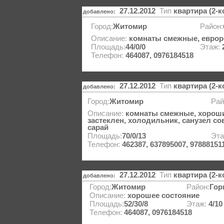
27.12.2012
Тип
квартира (2-
добавлено:
Город:
Житомир
Район:
Описание:
комнаты смежные, еврор
Площадь:
44/0/0
Этаж:
Телефон:
464087, 0976184518
27.12.2012
Тип
квартира (2-
добавлено:
Город:
Житомир
Рай
Описание:
комнаты смежные, хороши
застеклен, холодильник, санузел с
сарай
Площадь:
70/0/13
Эт
Телефон:
462387, 637895007, 97888151
27.12.2012
Тип
квартира (2-
добавлено:
Город:
Житомир
Район:
Гор
Описание:
хорошее состояние
Площадь:
52/30/8
Этаж:
4/10
Телефон:
464087, 0976184518