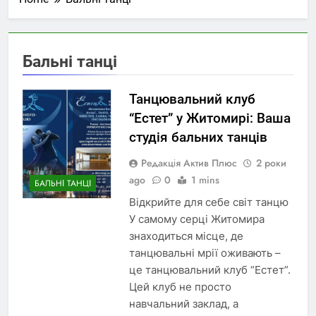
Бальні танці
Танцювальний клуб
“Естет” у Житомирі: Ваша
студія бальних танців
Редакція Актив Плюс
2 роки
ago
0
1 mins
БАЛЬНІ ТАНЦІ
Відкрийте для себе світ танцю
У самому серці Житомира
знаходиться місце, де
танцювальні мрії оживають –
це танцювальний клуб “Естет”.
Цей клуб не просто
навчальний заклад, а