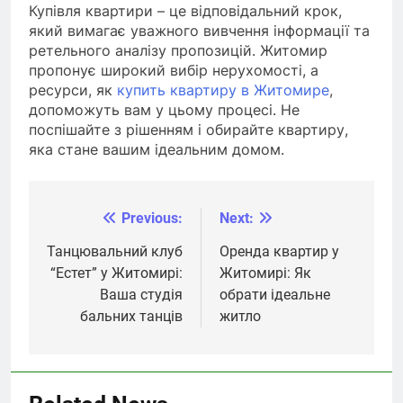
Купівля квартири – це відповідальний крок,
який вимагає уважного вивчення інформації та
ретельного аналізу пропозицій. Житомир
пропонує широкий вибір нерухомості, а
ресурси, як
купить квартиру в Житомире
,
допоможуть вам у цьому процесі. Не
поспішайте з рішенням і обирайте квартиру,
яка стане вашим ідеальним домом.
Previous:
Next:
Навігація
записів
Танцювальний клуб
Оренда квартир у
“Естет” у Житомирі:
Житомирі: Як
Ваша студія
обрати ідеальне
бальних танців
житло